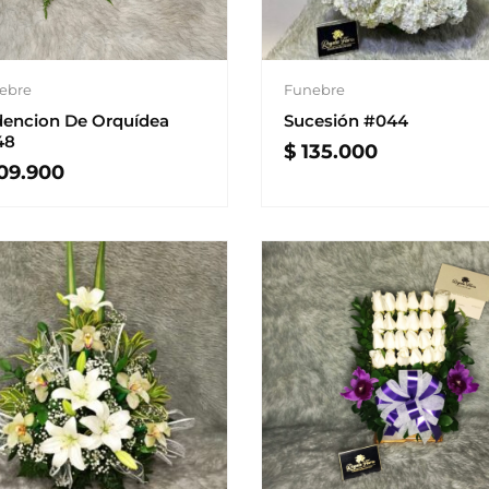
ebre
Funebre
encion De Orquídea
Sucesión #044
48
$
135.000
09.900