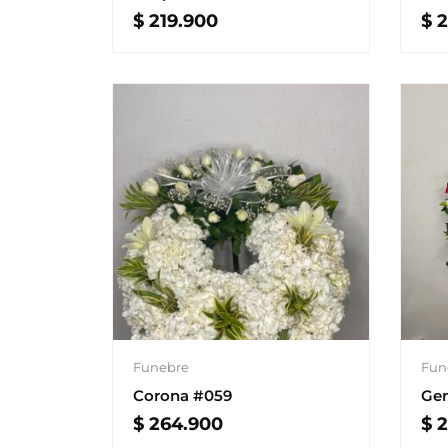
$
219.900
$
2
Funebre
Fun
Corona #059
Ge
$
264.900
$
2