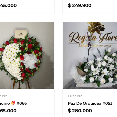
$
249.900
45.000
ebre
Funebre
nuino
#066
Paz De Orquídea #053
65.000
$
280.000