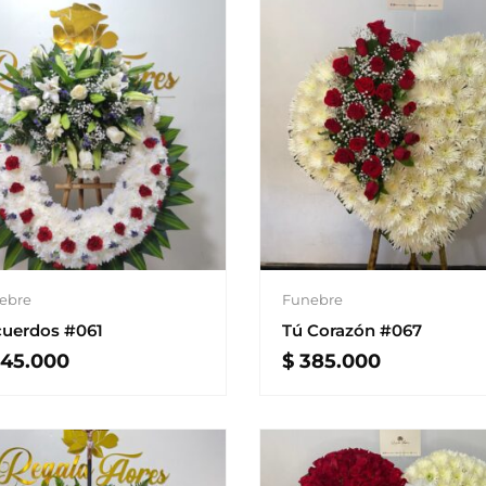
ebre
Funebre
uerdos #061
Tú Corazón #067
45.000
$
385.000