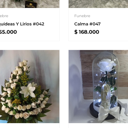
ebre
Funebre
uídeas Y Lirios #042
Calma #047
55.000
$
168.000