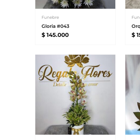
Funebre
Fun
Gloria #043
Orq
$
145.000
$
1