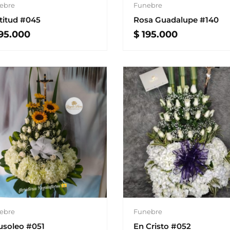
ebre
Funebre
titud #045
Rosa Guadalupe #140
95.000
$
195.000
Funebre
ebre
En Cristo #052
soleo #051