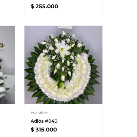
$
255.000
Funebre
Adiós #040
$
315.000