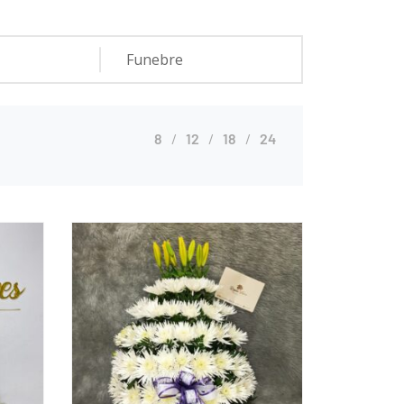
8
12
18
24