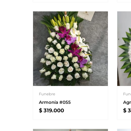
Funebre
Fun
Armonía #055
Agr
$
319.000
$
3