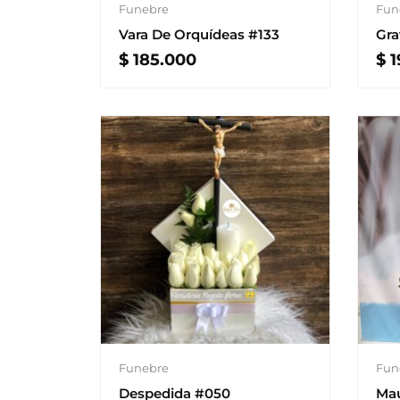
Funebre
Fun
Vara De Orquídeas #133
Gra
$
185.000
$
1
Funebre
Fun
Despedida #050
Mau