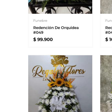
Funebre
Fun
Redención De Orquidea
Red
#049
#0
$
99.900
$
1