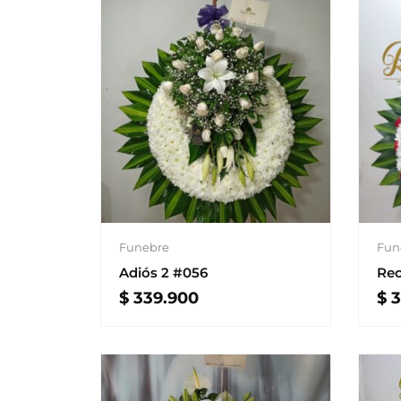
Funebre
Fun
Adiós 2 #056
Rec
$
339.900
$
3