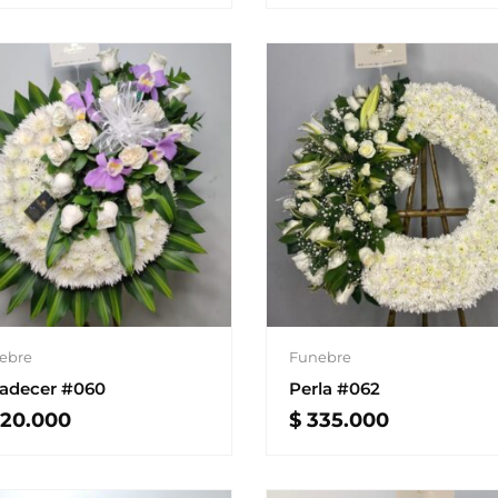
ebre
Funebre
adecer #060
Perla #062
20.000
$
335.000