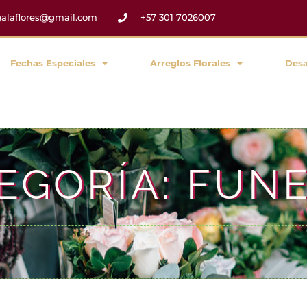
egalaflores@gmail.com
+57 301 7026007
Fechas Especiales
Arreglos Florales
Des
EGORÍA: FUN