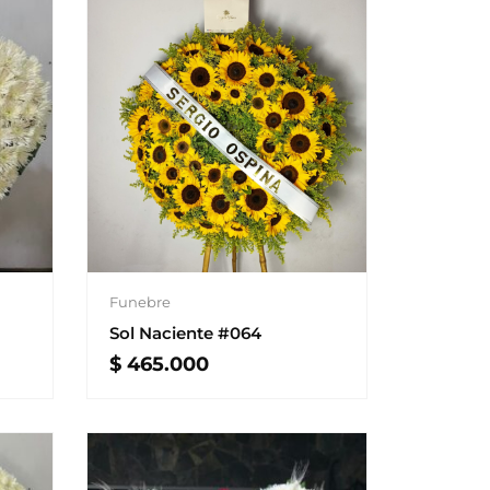
Funebre
Sol Naciente #064
$
465.000