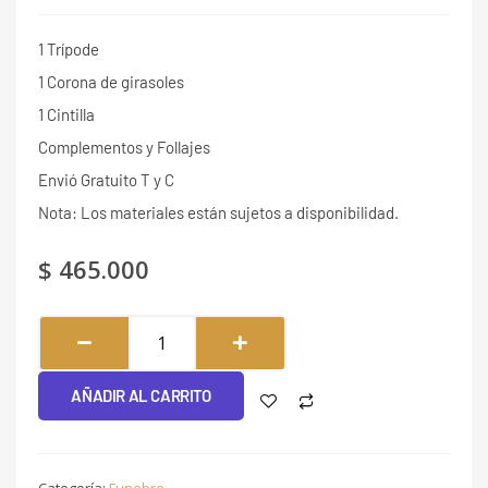
1 Trípode
1 Corona de girasoles
1 Cintilla
Complementos y Follajes
Envió Gratuito T y C
Nota: Los materiales están sujetos a disponibilidad.
$
465.000
Sol
Naciente
#064
AÑADIR AL CARRITO
cantidad