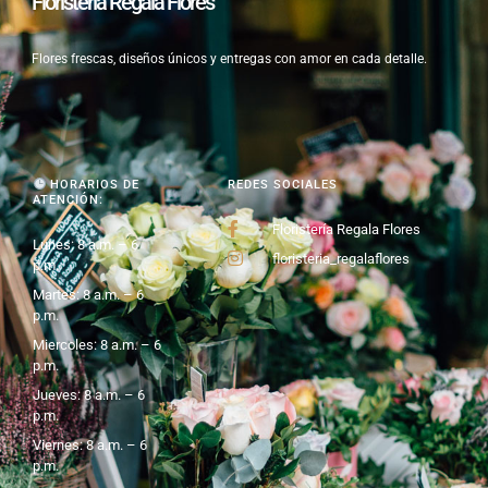
Floristería Regala Flores
Flores frescas, diseños únicos y entregas con amor en cada detalle.
HORARIOS DE
REDES SOCIALES
ATENCIÓN:
Floristería Regala Flores
Lunes: 8 a.m. – 6
floristeria_regalaflores
p.m.
Martes: 8 a.m. – 6
p.m.
Miercoles: 8 a.m. – 6
p.m.
Jueves: 8 a.m. – 6
p.m.
Viernes: 8 a.m. – 6
p.m.