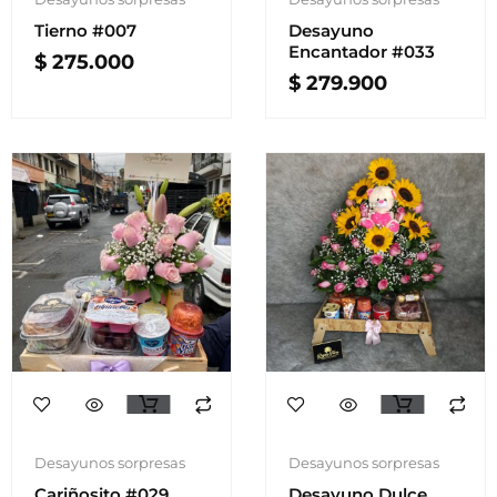
Tierno #007
Desayuno
Encantador #033
$
275.000
$
279.900
Desayunos sorpresas
Desayunos sorpresas
Cariñosito #029
Desayuno Dulce