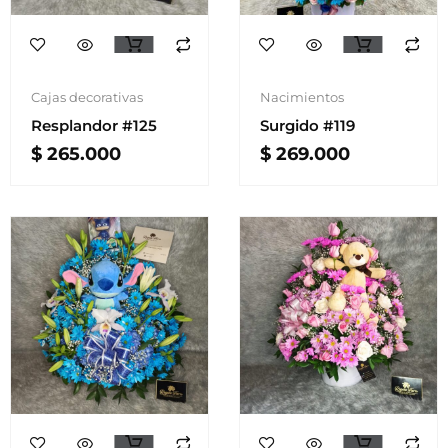
Cajas decorativas
Nacimientos
Resplandor #125
Surgido #119
$
265.000
$
269.000