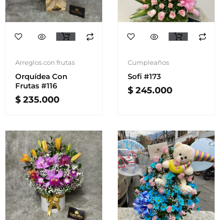
Arreglos con frutas
Cumpleaños
Orquídea Con
Sofi #173
Frutas #116
$
245.000
$
235.000