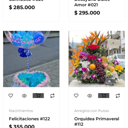
Amor #021
$
285.000
$
295.000
Nacimientos
Arreglos con frutas
Felicitaciones #122
Orquídea Primaveral
#112
$
355.000