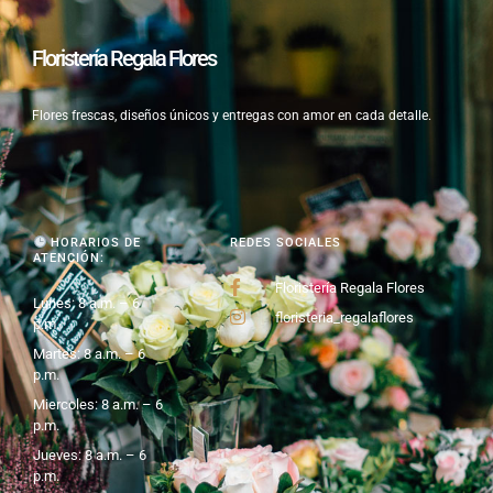
Floristería Regala Flores
Flores frescas, diseños únicos y entregas con amor en cada detalle.
HORARIOS DE
REDES SOCIALES
ATENCIÓN:
Floristería Regala Flores
Lunes: 8 a.m. – 6
floristeria_regalaflores
p.m.
Martes: 8 a.m. – 6
p.m.
Miercoles: 8 a.m. – 6
p.m.
Jueves: 8 a.m. – 6
p.m.