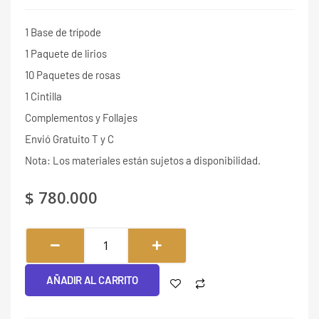
1 Base de trípode
1 Paquete de lirios
10 Paquetes de rosas
1 Cintilla
Complementos y Follajes
Envió Gratuito T y C
Nota: Los materiales están sujetos a disponibilidad.
$
780.000
Amor
Eterno
#065
AÑADIR AL CARRITO
cantidad