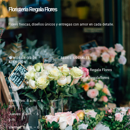
Floristería Regala Flores
Flores frescas, diseños únicos y entregas con amor en cada detalle.
HORARIOS DE
REDES SOCIALES
ATENCIÓN:
Floristería Regala Flores
Lunes: 8 a.m. – 6
floristeria_regalaflores
p.m.
Martes: 8 a.m. – 6
p.m.
Miercoles: 8 a.m. – 6
p.m.
Jueves: 8 a.m. – 6
p.m.
Viernes: 8 a.m. – 6