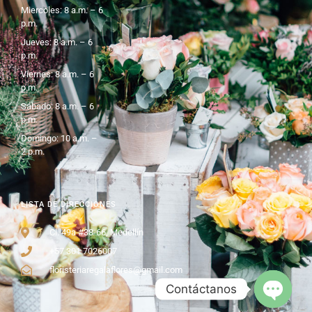
Miercoles: 8 a.m. – 6
p.m.
Jueves: 8 a.m. – 6
p.m.
Viernes: 8 a.m. – 6
p.m.
Sábado: 8 a.m. – 6
p.m.
Domingo: 10 a.m. –
2 p.m.
LISTA DE DIRECCIONES
Cl. 49a #38-66, Medellín
+57 301 7026007
floristeriaregalaflores@gmail.com
Contáctanos