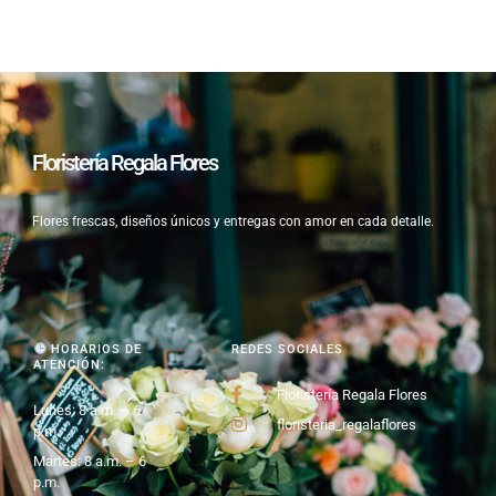
Floristería Regala Flores
Flores frescas, diseños únicos y entregas con amor en cada detalle.
HORARIOS DE
REDES SOCIALES
ATENCIÓN:
Floristería Regala Flores
Lunes: 8 a.m. – 6
floristeria_regalaflores
p.m.
Martes: 8 a.m. – 6
p.m.