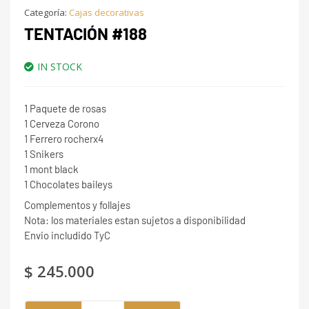
Categoría:
Cajas decorativas
TENTACIÓN #188
IN STOCK
1 Paquete de rosas
1 Cerveza Corono
1 Ferrero rocherx4
1 Snikers
1 mont black
1 Chocolates baileys
Complementos y follajes
Nota: los materiales estan sujetos a disponibilidad
Envio includido TyC
$
245.000
Tentación