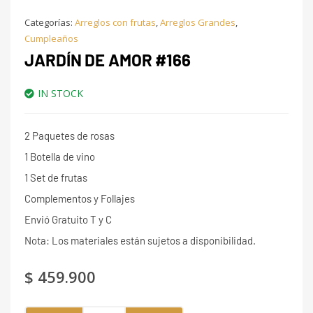
Categorías:
Arreglos con frutas
,
Arreglos Grandes
,
Cumpleaños
JARDÍN DE AMOR #166
IN STOCK
2 Paquetes de rosas
1 Botella de vino
1 Set de frutas
Complementos y Follajes
Envió Gratuito T y C
Nota: Los materiales están sujetos a disponibilidad.
$
459.900
Jardín