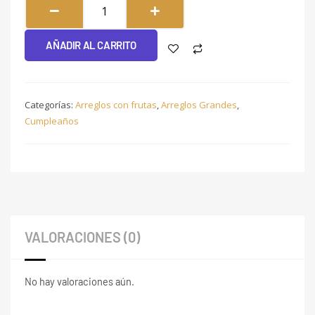
de
amor
AÑADIR AL CARRITO
#166
cantidad
Categorías:
Arreglos con frutas
,
Arreglos Grandes
,
Cumpleaños
VALORACIONES (0)
No hay valoraciones aún.