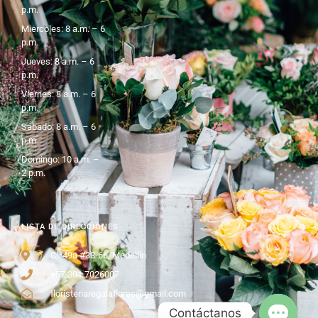
p.m.
Miercoles: 8 a.m. – 6
p.m.
Jueves: 8 a.m. – 6
p.m.
Viernes: 8 a.m. – 6
p.m.
Sábado: 8 a.m. – 6
p.m.
Domingo: 10 a.m. –
2 p.m.
LISTA DE DIRECCIONES
Cl. 49a #38-66, Medellín
+57 301 7026007
floristeriaregalaflores@gmail.com
Contáctanos