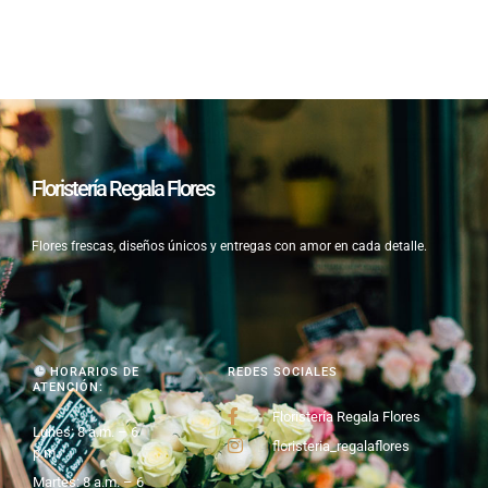
Floristería Regala Flores
Flores frescas, diseños únicos y entregas con amor en cada detalle.
HORARIOS DE
REDES SOCIALES
ATENCIÓN:
Floristería Regala Flores
Lunes: 8 a.m. – 6
floristeria_regalaflores
p.m.
Martes: 8 a.m. – 6