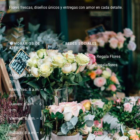
Flores frescas, diseños únicos y entregas con amor en cada detalle.
HORARIOS DE
REDES SOCIALES
ATENCIÓN:
Floristería Regala Flores
Lunes: 8 a.m. – 6
floristeria_regalaflores
p.m.
Martes: 8 a.m. – 6
p.m.
Miercoles: 8 a.m. – 6
p.m.
Jueves: 8 a.m. – 6
p.m.
Viernes: 8 a.m. – 6
p.m.
Sábado: 8 a.m. – 6
p.m.