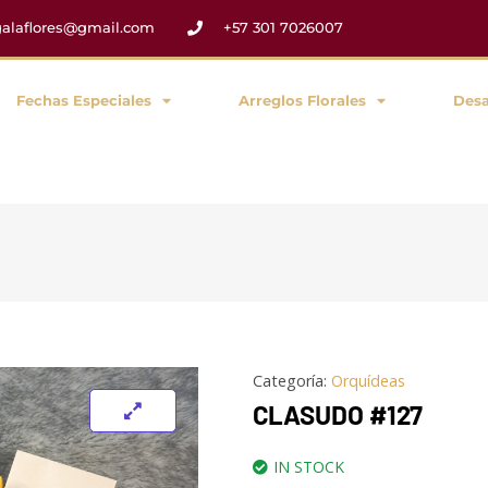
egalaflores@gmail.com
+57 301 7026007
Fechas Especiales
Arreglos Florales
Des
Categoría:
Orquídeas
CLASUDO #127
IN STOCK