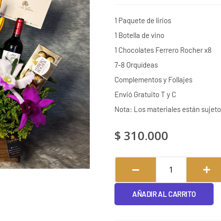
1 Paquete de lirios
1 Botella de vino
1 Chocolates Ferrero Rocher x8
7-8 Orquídeas
Complementos y Follajes
Envió Gratuito T y C
Nota: Los materiales están sujetos
$
310.000
Clasudo
#127
cantidad
AÑADIR AL CARRITO