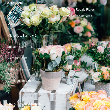
ATENCIÓN:
Floristería Regala Flores
Lunes: 8 a.m. – 6
floristeria_regalaflores
p.m.
Martes: 8 a.m. – 6
p.m.
Miercoles: 8 a.m. – 6
p.m.
Jueves: 8 a.m. – 6
p.m.
Viernes: 8 a.m. – 6
p.m.
Sábado: 8 a.m. – 6
p.m.
Domingo: 10 a.m. –
2 p.m.
LISTA DE DIRECCIONES