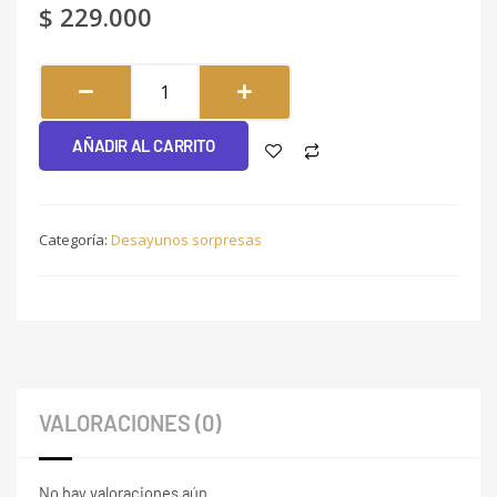
$
229.000
En
tu
día
AÑADIR AL CARRITO
#013
cantidad
Categoría:
Desayunos sorpresas
VALORACIONES (0)
No hay valoraciones aún.