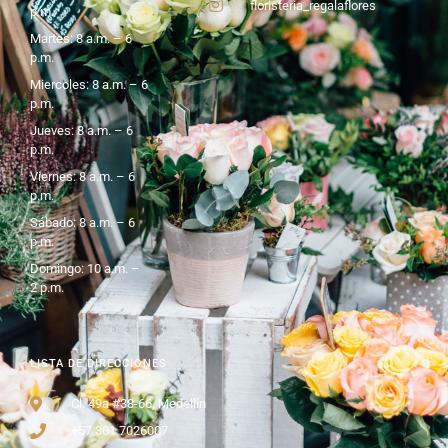
floristeria_regalaflores
p.m.
Martes: 8 a.m. – 6
p.m.
Miercoles: 8 a.m. – 6
p.m.
Jueves: 8 a.m. – 6
p.m.
Viernes: 8 a.m. – 6
p.m.
Sábado: 8 a.m. – 6
p.m.
Domingo: 10 a.m. –
2 p.m.
LISTA DE DIRECCIONES
Cl. 49a #38-66, Medellín
+57 301 7026007