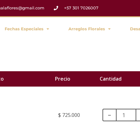
egalaflores@gmail.com
+57 301 7026007
Fechas Especiales
Arreglos Florales
Des
Vuela
to
Precio
Cantidad
Alto
#192
cantidad
−
$
725.000